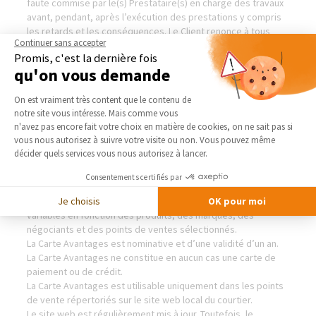
faute commise par le(s) Prestataire(s) en charge des travaux
avant, pendant, après l’exécution des prestations y compris
les retards et les conséquences. Le Client renonce à tous
Continuer sans accepter
recours à l’encontre du Courtier.
Promis, c'est la dernière fois
qu'on vous demande
CARTES AVANTAGES
Plateforme de Gestion du Consentement 
On est vraiment très content que le contenu de
notre site vous intéresse. Mais comme vous
Le Courtier propose au Client la Carte Avantages de La Maison
Axeptio consent
n'avez pas encore fait votre choix en matière de cookies, on ne sait pas si
Des Travaux lui permettant de bénéficier de tarifs spécifiques
vous nous autorisez à suivre votre visite ou non. Vous pouvez même
chez des fabricants, négociants en matériaux et prestataires
décider quels services vous nous autorisez à lancer.
habitat, partenaires du Réseau La Maison Des Travaux.
Les partenaires référencés accordant ces tarifs spécifiques
Consentements certifiés par
sur les produits de leur catalogue sont seuls responsables
des niveaux de remises accordées. Les remises sont
Je choisis
OK pour moi
variables en fonction des produits, des marques, des
négociants et des points de ventes sélectionnés.
La Carte Avantages est nominative et d’une validité d’un an.
La Carte Avantages ne constitue en aucun cas une carte de
paiement ou de crédit.
La Carte Avantages est utilisable uniquement dans les points
de vente répertoriés sur le site web local du courtier.
Le site web est régulièrement mis à jour. Toutefois, le