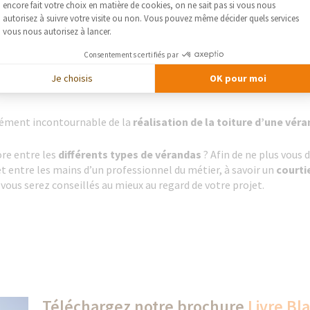
Axeptio consent
encore fait votre choix en matière de cookies, on ne sait pas si vous nous
autorisez à suivre votre visite ou non. Vous pouvez même décider quels services
vous nous autorisez à lancer.
Consentements certifiés par
us communément rencontré au niveau du
vitrage d’une véranda
. I
site beaucoup d’entretien et se brise facilement. Le polycarbonate,
Je choisis
OK pour moi
lément incontournable de la
réalisation
de la toiture d’une vér
ore entre les
différents types de vérandas
? Afin de ne plus vous
et entre les mains d’un professionnel du métier, à savoir un
courti
, vous serez conseillés au mieux au regard de votre projet.
Téléchargez notre brochure
Livre Bl