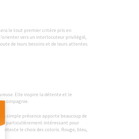
sera le tout premier critère pris en
s’orienter vers un interlocuteur privilégié,
coute de leurs besoins et de leurs attentes.
reuse. Elle inspire la détente et le
nne compagnie.
ce. Sa simple présence apporte beaucoup de
onc particulièrement intéressant pour
 Personnalisez vos Options
conteste le choix des coloris. Rouge, bleu,