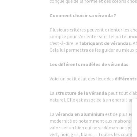
conçue que de la forme et des coloris chois
Comment choisir sa véranda ?
Plusieurs critères peuvent orienter les ch
compte pour s’orienter vers tel ou tel
mod
c’est-à-dire le
fabriquant de vérandas
. A
Cela lui permettra de les guider au mieux 
Les différents modèles de vérandas
Voici un petit état des lieux des
différent
La
structure de la véranda
peut tout d’ab
naturel. Elle est associée à un endroit a
La
véranda en aluminium
est de plus en 
modernité et notamment aux maisons les 
valoriser un bien qui ne se démarque spon
vert, noir, gris, blanc… Toutes les couleu