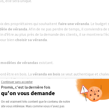
is, elle sera unique.
oix des propriétaires qui souhaitent
faire une véranda
. Le budget 
èle de véranda
. Afin de ne pas perdre de temps, il conviendra de 
fin d’être au plus près de la demande des clients, il se montrera l’é
pour bien
choisir sa véranda
.
s modèles de vérandas
existant.
ord être en bois. La
véranda en bois
se veut authentique et chaleu
paisant où l’on vient se reposer, lire ou partager un moment en bo
Continuer sans accepter
Promis, c'est la dernière fois
plus sous les feux des projecteurs du fait de son côté très tendan
qu'on vous demande
plus banales. Faire
construire une véranda en aluminium
est d
Plateforme de Gestion du Consentement :
tanément pas des autres. L’autre atout de la
véranda alu
est sans 
On est vraiment très content que le contenu de notre
site vous intéresse. Mais comme vous n'avez pas
rs sont représentées en optant pour l’
aluminium
.