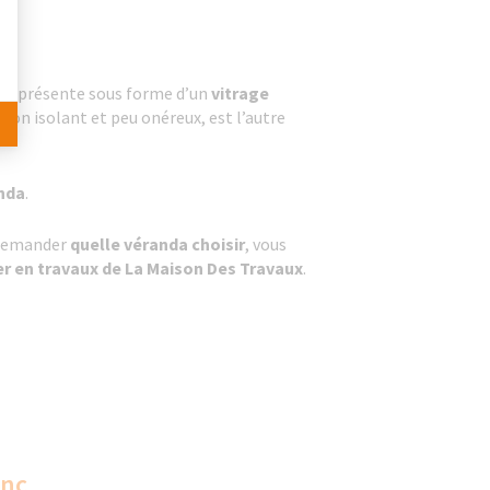
l se présente sous forme d’un
vitrage
 bon isolant et peu onéreux, est l’autre
anda
.
 demander
quelle véranda choisir
, vous
er en travaux de La Maison Des Travaux
.
anc