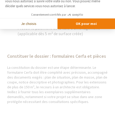
vous nous autorisez à suivre votre visite ou non. Vous pouvez même
plus de 3500 habitants)
décider quels services vous nous autorisez à lancer.
Conserver précieusement l'avis de réception daté
Consentements certifiés par
qui marque le début du délai d'instruction
Je choisis
OK pour moi
Prévoir le paiement de la taxe d'aménagement
(applicable dès 5 m² de surface créée)
Constituer le dossier : formulaires Cerfa et pièces
La constitution du dossier est une étape déterminante. Le
formulaire Cerfa doit être complété avec précision, accompagné
des documents exigés : plan de situation, plan de masse, plan de
coupe, notice descriptive et photographies. Pour les extensions
de plus de 150 m², le recours à un architecte est obligatoire.
Veillez à fournir tous les exemplaires supplémentaires
demandés, notamment si votre projet se situe dans une zone
protégée nécessitant des consultations spécifiques.