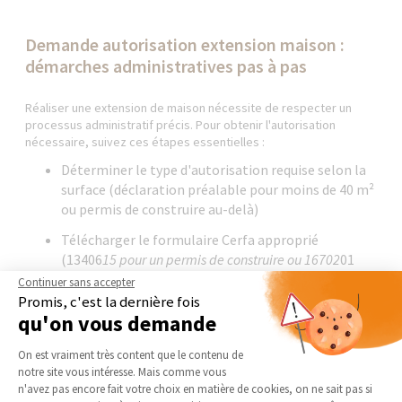
Demande autorisation extension maison :
démarches administratives pas à pas
Réaliser une extension de maison nécessite de respecter un
processus administratif précis. Pour obtenir l'autorisation
nécessaire, suivez ces étapes essentielles :
Déterminer le type d'autorisation requise selon la
surface (déclaration préalable pour moins de 40 m²
ou permis de construire au-delà)
Télécharger le formulaire Cerfa approprié
(13406
15 pour un permis de construire ou 16702
01
pour une déclaration préalable)
Continuer sans accepter
Promis, c'est la dernière fois
Constituer un dossier complet avec plans,
qu'on vous demande
photographies et exemplaires supplémentaires
Plateforme de Gestion du Consentement 
demandés
On est vraiment très content que le contenu de
notre site vous intéresse. Mais comme vous
Déposer votre dossier en mairie ou par voie
Axeptio consent
n'avez pas encore fait votre choix en matière de cookies, on ne sait pas si
dématérialisée (obligatoire pour les communes de