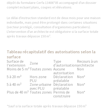
dépôt du formulaire Cerfa 13406*05 accompagné d'un dossier
complet incluant plans, coupes et élévations.
Le délai d'instruction standard est de deux mois pour une maison
individuelle, mais peut être prolongé dans certaines situations
(secteur protégé, consultation d'organismes particuliers).
L'intervention d'un architecte est obligatoire si la surface totale
après travaux dépasse 150 m².
Tableau récapitulatif des autorisations selon la
surface
Surface de
Type
Recours à un
Zone
l'extension
d'autorisation
architecte
Moins de 5 m²
Toutes zones
Aucune
Non
autorisation
5 à 20 m²
Hors zone
Déclaration
Non*
PLU
préalable
5 à 40 m²
Zone urbaine
Déclaration
Non*
avec PLU
préalable
Plus de 40 m²
Toutes zones
Permis de
Non*
construire
*Sauf si la surface totale après travaux dépasse 150 m²