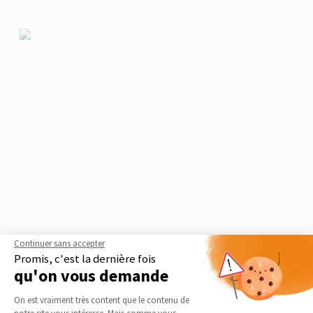
Continuer sans accepter
Promis, c'est la dernière fois
qu'on vous demande
Le guide thématique
Plateforme de Gestion du Consentement 
Extension en bois
On est vraiment très content que le contenu de