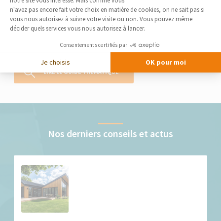
notre site vous intéresse. Mais comme vous
Axeptio consent
L’extension à ossature en bois est une solution d’agrandissement de
n'avez pas encore fait votre choix en matière de cookies, on ne sait pas si
maison particulièrement appréciée pour son esthétisme, son
vous nous autorisez à suivre votre visite ou non. Vous pouvez même
adaptabilité à l’architecture existante et son respect de
décider quels services vous nous autorisez à lancer.
l’environnement. En matière d’extension de maison, il s’agit d’une
solution d’agrandissement potentielle, comme l’aménagement...
Consentements certifiés par
Je choisis
OK pour moi
LIRE LE GUIDE THÉMATIQUE
Nos derniers conseils et actus