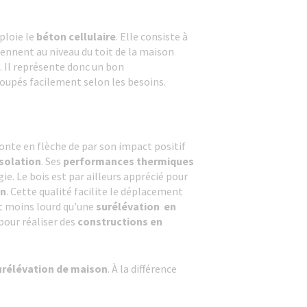
ploie le
béton cellulaire
. Elle consiste à
viennent au niveau du toit de la maison
. Il représente donc un bon
coupés facilement selon les besoins.
monte en flèche de par son impact positif
solation
. Ses
performances thermiques
ie. Le bois est par ailleurs apprécié pour
on
. Cette qualité facilite le déplacement
 moins lourd qu’une
surélévation en
 pour réaliser des
constructions en
urélévation de maison
. À la différence