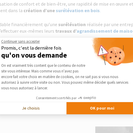
ation de confort et de bien-être, une rapidité de mise en œuvre et 
ment dans la
création d’une
surélévation en bois
.
dable financièrement qu’une
surélévation
réalisée par une entrep
d’effectuer eux-mêmes leurs
travaux d’
agrandissement de maiso
Continuer sans accepter
Promis, c'est la dernière fois
qu'on vous demande
surélévation de maison en acier
. L’utilisation de ce matériau pr
Plateforme de Gestion du Consentement :
a charpente
. Cela facilite les travaux et réduit leur coût. Pour cré
On est vraiment très content que le contenu de notre
site vous intéresse. Mais comme vous n'avez pas
a maison. L’aspect mat de la
surélévation en zinc
est unique. Il se
Axeptio consent
encore fait votre choix en matière de cookies, on ne sait pas si vous nous
autorisez à suivre votre visite ou non. Vous pouvez même décider quels services
vous nous autorisez à lancer.
Consentements certifiés par
Je choisis
OK pour moi