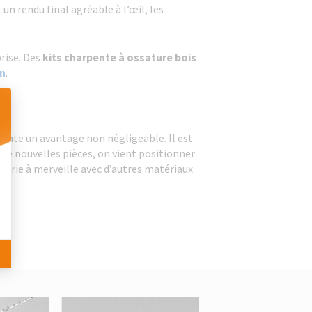
un rendu final agréable à l’œil, les
rise. Des
kits charpente à ossature bois
n
.
ésente un avantage non négligeable. Il est
 Personnalisez vos Options
er de nouvelles pièces, on vient positionner
 marie à merveille avec d’autres matériaux