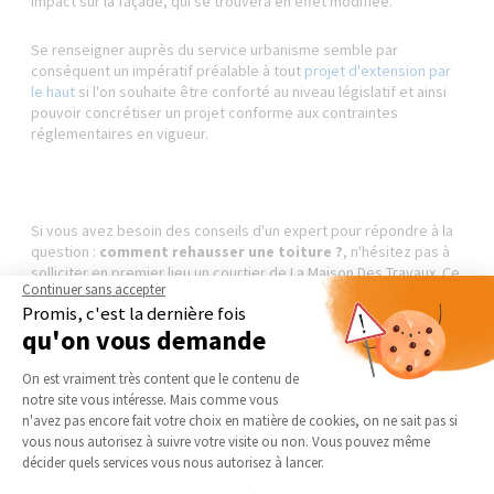
impact sur la façade, qui se trouvera en effet modifiée.
Se renseigner auprès du service urbanisme semble par
conséquent un impératif préalable à tout
projet d'extension par
le haut
si l'on souhaite être conforté au niveau législatif et ainsi
pouvoir concrétiser un projet conforme aux contraintes
réglementaires en vigueur.
Si vous avez besoin des conseils d'un expert pour répondre à la
question :
comment rehausser une toiture ?
, n'hésitez pas à
solliciter en premier lieu un courtier de La Maison Des Travaux. Ce
Continuer sans accepter
dernier se chargera de vous mettre en lien avec le professionnel
Promis, c'est la dernière fois
compétent pour vous accompagner dans vos travaux destinés à
qu'on vous demande
surelever ou rehausser votre maison.
Plateforme de Gestion du Consentement 
On est vraiment très content que le contenu de
CONTACTEZ-NOUS
notre site vous intéresse. Mais comme vous
Axeptio consent
n'avez pas encore fait votre choix en matière de cookies, on ne sait pas si
vous nous autorisez à suivre votre visite ou non. Vous pouvez même
décider quels services vous nous autorisez à lancer.