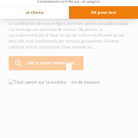
Consentements certifiés par
Le guide thématique
Je choisis
OK pour moi
Surélévation de maison
La surélévation de maison figure parmi les options possibles lorsque
l’on envisage une extension de maison. Elle permet un
agrandissement par le haut, en cas de surface insuffisante au sol.
Mais elle reste conditionnée par certains paramètres. D’autres
solutions sont la construction d’une véranda ou...
LIRE LE GUIDE THÉMATIQUE