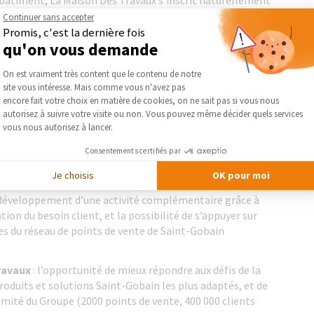
 bâtiment, La Maison Des Travaux s’inscrit naturellement
es et de disponibilité du réseau des 2 000 agences de
Continuer sans accepter
eforme de développement dans l’activité de rénovation
Promis, c'est la dernière fois
qu'on vous demande
Plateforme de Gestion du Consentement :
On est vraiment très content que le contenu de notre
site vous intéresse. Mais comme vous n'avez pas
ciliter la rénovation des logements et
Axeptio consent
encore fait votre choix en matière de cookies, on ne sait pas si vous nous
aux transitions énergétiques et
autorisez à suivre votre visite ou non. Vous pouvez même décider quels services
vous nous autorisez à lancer.
Consentements certifiés par
nseil et d’expertise dans la démarche de rénovation, en
Je choisis
OK pour moi
onnelle de proximité sur l’ensemble du territoire.
 développement d’une activité complémentaire grâce à
ion du besoin client, et la possibilité de s’appuyer sur
ices du réseau de points de vente de Saint-Gobain
ravaux
: l’opportunité de mieux répondre aux défis de la
oduits et solutions Saint-Gobain les plus adaptés, et de
imité du Groupe (2000 points de vente, 400 000 clients