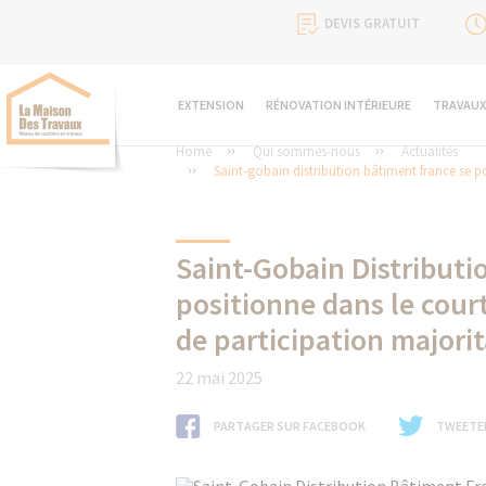
DEVIS GRATUIT
EXTENSION
RÉNOVATION INTÉRIEURE
TRAVAUX
Home
Qui sommes-nous
Actualités
Saint-gobain distribution bâtiment france se p
Saint-Gobain Distributi
positionne dans le cour
de participation majori
22 mai 2025
PARTAGER SUR FACEBOOK
TWEETE