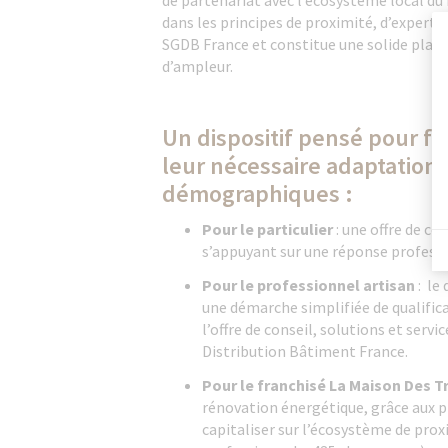
de partenariat avec l’écosystème local du
dans les principes de proximité, d’expertis
SGDB France et constitue une solide plat
d’ampleur.
Un dispositif pensé pour fa
leur nécessaire adaptation 
démographiques :
Pour le particulier
: une offre de co
s’appuyant sur une réponse professi
Pour le professionnel artisan
: le
une démarche simplifiée de qualificat
l’offre de conseil, solutions et serv
Distribution Bâtiment France.
Pour le franchisé La Maison Des T
rénovation énergétique, grâce aux pr
capitaliser sur l’écosystème de prox