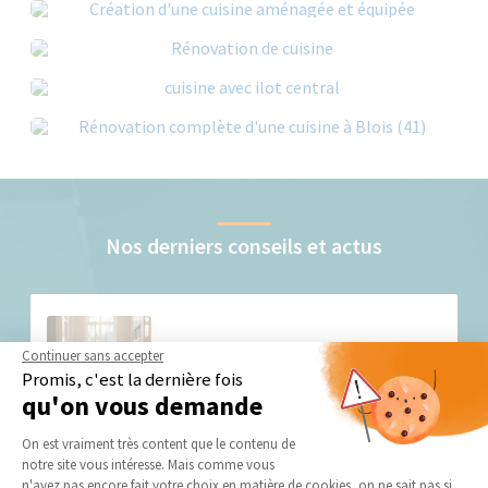
Nos derniers conseils et actus
Continuer sans accepter
Promis, c'est la dernière fois
qu'on vous demande
Plateforme de Gestion du Consentement 
On est vraiment très content que le contenu de
Rénovation cuisine : quel revêtement de sol
choisir ?
notre site vous intéresse. Mais comme vous
Axeptio consent
n'avez pas encore fait votre choix en matière de cookies, on ne sait pas si