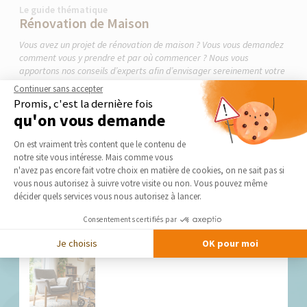
Le guide thématique
Rénovation de Maison
Vous avez un projet de rénovation de maison ? Vous vous demandez
comment vous y prendre et par où commencer ? Nous vous
apportons nos conseils d’experts afin d’envisager sereinement votre
projet.
Continuer sans accepter
Promis, c'est la dernière fois
qu'on vous demande
LIRE LE GUIDE THÉMATIQUE
Plateforme de Gestion du Consentement 
On est vraiment très content que le contenu de
notre site vous intéresse. Mais comme vous
Axeptio consent
n'avez pas encore fait votre choix en matière de cookies, on ne sait pas si
vous nous autorisez à suivre votre visite ou non. Vous pouvez même
décider quels services vous nous autorisez à lancer.
Nos derniers conseils et actus
Consentements certifiés par
Je choisis
OK pour moi