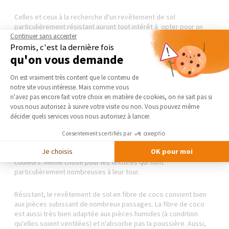
Celles et ceux à la recherche d'un revêtement de sol
particulièrement résistant auront tout intérêt à opter pour un
tissage plat et non du bouclé.
Continuer sans accepter
Promis, c'est la dernière fois
qu'on vous demande
Côté prix, comptez entre 10 € et 60 € du mètre carré. Aussi,
poser un sol sisal
nécessite un minimum de connaissances et
Plateforme de Gestion du Consentement 
On est vraiment très content que le contenu de
de compétences.
notre site vous intéresse. Mais comme vous
Axeptio consent
n'avez pas encore fait votre choix en matière de cookies, on ne sait pas si
Sol fibre de coco
vous nous autorisez à suivre votre visite ou non. Vous pouvez même
décider quels services vous nous autorisez à lancer.
Autre possibilité qui s'offre à nous au moment de rénover son
sol : la fibre de coco. Comme son nom le laisse deviner, ce type
Consentements certifiés par
de sol est conçu avec de l'écorce de noix de coco. Le
Je choisis
OK pour moi
revêtement qui en découle est proposé sous une panoplie de
couleurs. Même chose pour les textures qui sont
particulièrement nombreuses à leur tour.
Résistant, le revêtement de sol en fibre de coco convient bien
aux pièces subissant de nombreux passages. La fibre de coco
est aussi très bien adaptée aux pièces humides (à condition
qu'elles soient ventilées) et n'absorbe pas la poussière. Aussi,