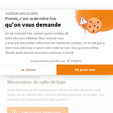
Continuer sans accepter
Promis, c'est la dernière fois
qu'on vous demande
Plateforme de Gestion du Consentement 
On est vraiment très content que le contenu de
notre site vous intéresse. Mais comme vous
Axeptio consent
n'avez pas encore fait votre choix en matière de cookies, on ne sait pas si
vous nous autorisez à suivre votre visite ou non. Vous pouvez même
décider quels services vous nous autorisez à lancer.
Consentements certifiés par
Je choisis
OK pour moi
Le guide thématique
Rénovation de salle de bain
Guide Travaux sur les travaux pour refaire sa salle de bains : tout
savoir sur les démarches, conseils, bonnes pratiques et budget. Nos
courtiers en travaux en local vous guident !
LIRE LE GUIDE THÉMATIQUE