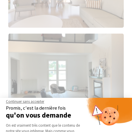
Continuer sans accepter
Promis, c'est la dernière fois
qu'on vous demande
Plateforme de Gestion du Consentement 
On est vraiment très content que le contenu de
notre site vous intéresse. Mais comme vous