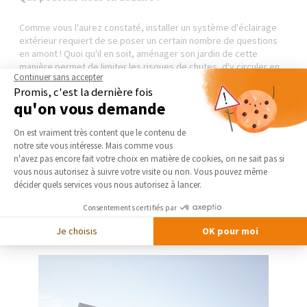
Comme vous l'aurez constaté, installer un système d'éclairage
extérieur requiert de se poser un certain nombre de questions
en amont ! Quoi qu'il en soit, aménager son jardin de cette
manière permet de limiter les risques de chutes, d'y circuler en
Continuer sans accepter
toute sécurité la nuit, mais aussi d'en profiter à tout moment de
Promis, c'est la dernière fois
la journée. Pour que votre chantier soit réalisé dans les règles de
qu'on vous demande
l'art par un électricien professionnel consciencieux, nous vous
conseillons de contacter un
courtier de La Maison Des Travaux
Plateforme de Gestion du Consentement 
dans les plus brefs délais. Il vous sélectionnera l’artisan adapté à
On est vraiment très content que le contenu de
votre projet.
notre site vous intéresse. Mais comme vous
Axeptio consent
n'avez pas encore fait votre choix en matière de cookies, on ne sait pas si
vous nous autorisez à suivre votre visite ou non. Vous pouvez même
décider quels services vous nous autorisez à lancer.
CONTACTEZ-NOUS
Consentements certifiés par
Je choisis
OK pour moi