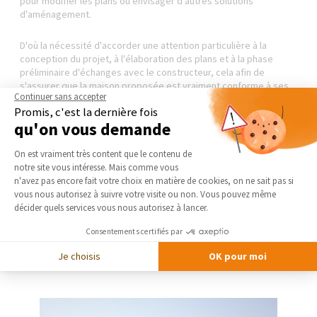
pour modifier les plans ou envisager d'autres solutions
d'aménagement.
D'où la nécessité d'accorder une attention particulière à la
conception du projet, à l'élaboration des plans et à la phase
préliminaire d'échanges avec le constructeur, cela afin de
s'assurer que la maison proposée est vraiment conforme à ses
Continuer sans accepter
souhaits et ses besoins.
Promis, c'est la dernière fois
qu'on vous demande
Aussi, si vous avez un projet de
construction de maison clé en
main
, nous vous invitons à prendre contact avec un courtier de
Plateforme de Gestion du Consentement 
On est vraiment très content que le contenu de
La Maison Des Travaux. Il saura vous mettre en relation avec un
notre site vous intéresse. Mais comme vous
professionnel compétent en mesure de vous accompagner dans
Axeptio consent
n'avez pas encore fait votre choix en matière de cookies, on ne sait pas si
la mise en œuvre de votre
projet de construction immobilière
.
vous nous autorisez à suivre votre visite ou non. Vous pouvez même
décider quels services vous nous autorisez à lancer.
CONTACTEZ-NOUS
Consentements certifiés par
Je choisis
OK pour moi