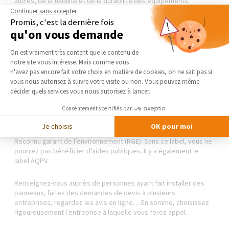
autres, de la fiabilité et de la durabilité des équipements.
Continuer sans accepter
Promis, c'est la dernière fois
qu'on vous demande
Des normes pour les installateurs de
panneaux solaires ?
Plateforme de Gestion du Consentement 
On est vraiment très content que le contenu de
notre site vous intéresse. Mais comme vous
Vous avez probablement déjà reçu un appel/e-mail d’un
Axeptio consent
n'avez pas encore fait votre choix en matière de cookies, on ne sait pas si
installateur de panneaux solaires
vous proposant, par
vous nous autorisez à suivre votre visite ou non. Vous pouvez même
exemple, la pose des ces derniers à prix défiant toute
décider quels services vous nous autorisez à lancer.
concurrence ? Attention aux arnaques, elles sont monnaie
courante.
Consentements certifiés par
Je choisis
OK pour moi
Pour choisir votre installateur, commencez par vérifier qu’il est
Reconnu garant de l’environnement (RGE). Sans ce label, vous ne
pourrez pas bénéficier d’aides publiques. Il y a également le
label AQPV.
Renseignez-vous auprès de personnes ayant fait installer des
panneaux, faites des demandes de devis à plusieurs
entreprises, regardez les avis en ligne… En somme, choisissez
rigoureusement l’entreprise à laquelle vous ferez appel.