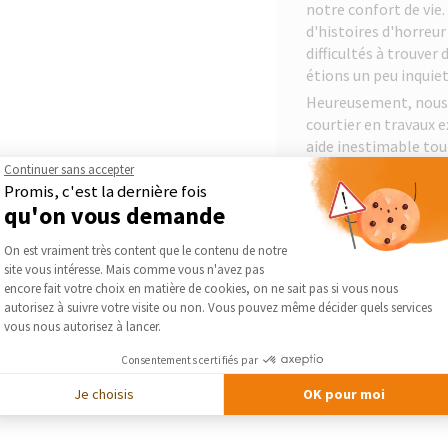
notre confort de vie
d'histoires d'horreur
difficultés à trouver
étions un peu inquiet
Heureusement, nous 
courtier en travaux 
aide inestimable tou
Continuer sans accepter
Les résultats sont 
Promis, c'est la dernière fois
appartement a été ag
qu'on vous demande
été aménagée selon n
Plateforme de Gestion du Consentement :
travaux, nous avons p
On est vraiment très content que le contenu de notre
le résultat est au-de
site vous intéresse. Mais comme vous n'avez pas
Axeptio consent
encore fait votre choix en matière de cookies, on ne sait pas si vous nous
autorisez à suivre votre visite ou non. Vous pouvez même décider quels services
vous nous autorisez à lancer.
Consentements certifiés par
DEMA
Je choisis
OK pour moi