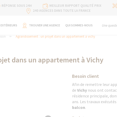
RÉPONSE SOUS 24H
MEILLEUR RAPPORT QUALITÉ PRIX
240 AGENCES DANS TOUTE LA FRANCE
 EXTÉRIEURS
TROUVER UNE AGENCE
QUI SOMMES-NOUS
Une questi
ison
Agrandissement : un projet dans un appartement à vichy
ojet dans un appartement à Vichy
Besoin client
Afin de remettre leur app
de
Vichy
nous ont contac
résidence principale, don
ans. Les travaux exécutés
balcon
.