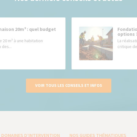
maison 20m² : quel budget
Fondatio
options 
e 20 m² à une habitation
La réalisat
 des...
critique de
VOIR TOUS LES CONSEILS ET INFOS
 DOMAINES D’INTERVENTION
NOS GUIDES THÉMATIQUES