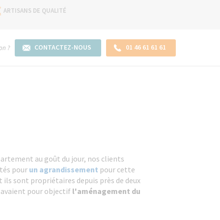
ARTISANS DE QUALITÉ
CONTACTEZ-NOUS
01 46 61 61 61
on ?
artement au goût du jour, nos clients
tés pour
un agrandissement
pour cette
t ils sont propriétaires depuis près de deux
 avaient pour objectif
l'aménagement du