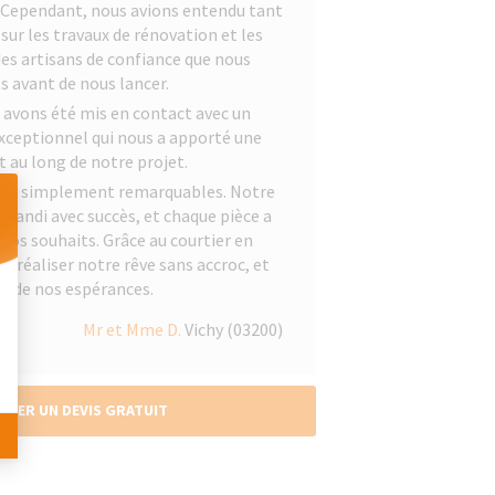
. Cependant, nous avions entendu tant
 sur les travaux de rénovation et les
 des artisans de confiance que nous
s avant de nous lancer.
avons été mis en contact avec un
exceptionnel qui nous a apporté une
t au long de notre projet.
tout simplement remarquables. Notre
randi avec succès, et chaque pièce a
os souhaits. Grâce au courtier en
 Personnalisez vos Options
u réaliser notre rêve sans accroc, et
là de nos espérances.
Mr et Mme D.
Vichy (03200)
NDER UN DEVIS GRATUIT