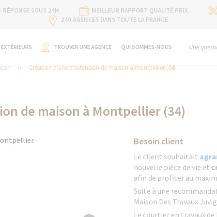
RÉPONSE SOUS 24H
MEILLEUR RAPPORT QUALITÉ PRIX
240 AGENCES DANS TOUTE LA FRANCE
 EXTÉRIEURS
TROUVER UNE AGENCE
QUI SOMMES-NOUS
Une questi
ison
Création d'une d'extension de maison à montpellier (34)
ion de maison à Montpellier (34)
Besoin client
Le client souhaitait
agra
nouvelle pièce de vie et
c
afin de profiter au maxi
Suite à une recommandatio
Maison Des Travaux Juvig
Le courtier en travaux de