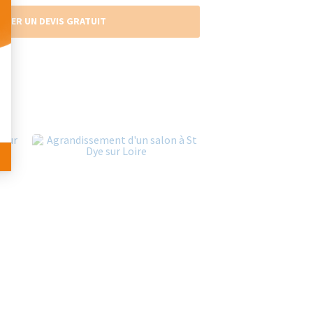
NDER UN DEVIS GRATUIT
 Personnalisez vos Options