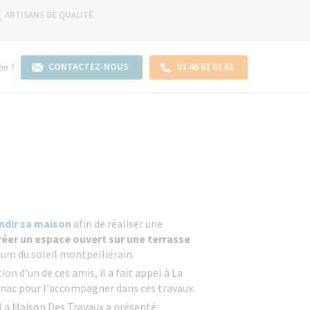
ARTISANS DE QUALITÉ
CONTACTEZ-NOUS
01 46 61 61 61
on ?
ndir sa maison
afin de réaliser une
réer un espace ouvert sur une terrasse
mum du soleil montpelliérain.
n d'un de ces amis, il a fait appel à La
nac pour l'accompagner dans ces travaux.
 La Maison Des Travaux a présenté