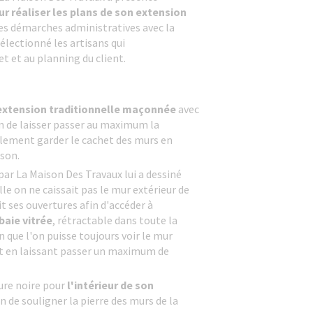
ur réaliser les plans de son extension
s démarches administratives avec la
 sélectionné les artisans qui
t et au planning du client.
extension traditionnelle maçonnée
avec
n de laisser passer au maximum la
alement garder le cachet des murs en
ison.
par La Maison Des Travaux lui a dessiné
le on ne caissait pas le mur extérieur de
it ses ouvertures afin d'accéder à
baie vitrée
, rétractable dans toute la
n que l'on puisse toujours voir le mur
ut en laissant passer un maximum de
ture noire pour
l'intérieur de son
n de souligner la pierre des murs de la