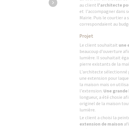
au client
l'architecte po
et l'accompagner dans se
Mairie. Puis le courtier a
correspondaient au budge
Projet
Le client souhaitait
une 
beaucoup d'ouverture afi
lumière. Il souhaitait ég
pierre existants de la ma
L'architecte sélectionné 
une extension pour laquel
la maison mais on utilisa
l'extension.
Une grande 
longueur, a été chosie afi
originel de la maison to
lumière.
Le client a choisi la pein
extension de maison
afi