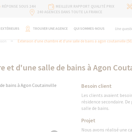
RÉPONSE SOUS 24H
MEILLEUR RAPPORT QUALITÉ PRIX
240 AGENCES DANS TOUTE LA FRANCE
 EXTÉRIEURS
TROUVER UNE AGENCE
QUI SOMMES-NOUS
Une questi
ison
Extension d'une chambre et d'une salle de bains à agon coutainville (50
 et d'une salle de bains à Agon Couta
Besoin client
Les clients avaient beso
résidence secondaire. De p
salle de bains.
Projet
Nous avons réalisé une cav