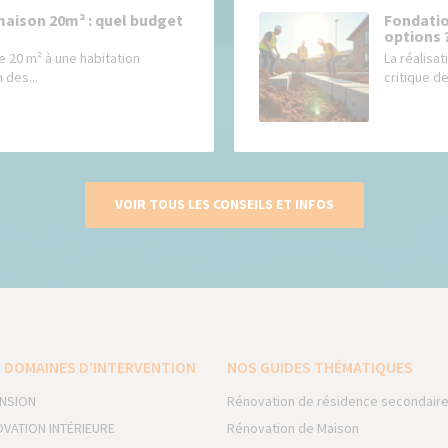
maison 20m² : quel budget
Fondatio
options 
e 20 m² à une habitation
La réalisat
 des...
critique de
VOIR TOUS LES CONSEILS ET INFOS
 DOMAINES D’INTERVENTION
NOS GUIDES THÉMATIQUES
NSION
Rénovation de résidence secondair
VATION INTÉRIEURE
Rénovation de Maison