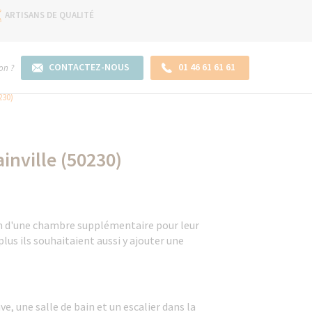
ARTISANS DE QUALITÉ
CONTACTEZ-NOUS
01 46 61 61 61
on ?
230)
inville (50230)
in d'une chambre supplémentaire pour leur
lus ils souhaitaient aussi y ajouter une
e, une salle de bain et un escalier dans la