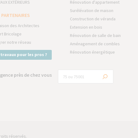
AUX EXTÉRIEURS
Rénovation d'appartement
Surélévation de maison
 PARTENAIRES
Construction de véranda
aison des Architectes
Extension en bois
rt Bricolage
Rénovation de salle de bain
grer notre réseau
Aménagement de combles
Rénovation énergétique
 travaux pour les pros ?
gence près de chez vous
roits réservés.