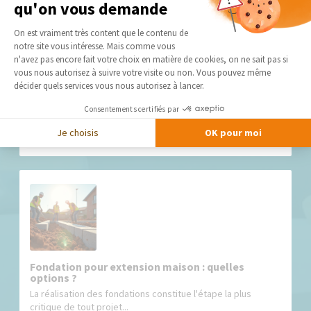
qu'on vous demande
Plateforme de Gestion du Consentement 
On est vraiment très content que le contenu de
notre site vous intéresse. Mais comme vous
Axeptio consent
n'avez pas encore fait votre choix en matière de cookies, on ne sait pas si
vous nous autorisez à suivre votre visite ou non. Vous pouvez même
décider quels services vous nous autorisez à lancer.
Prix extension de maison 20m² : quel budget
prévoir ?
Consentements certifiés par
L'ajout d'une surface de 20 m² à une habitation existante
Je choisis
OK pour moi
constitue l'un des...
Fondation pour extension maison : quelles
options ?
La réalisation des fondations constitue l'étape la plus
critique de tout projet...