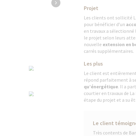
Projet
Les clients ont sollicité
pour bénéficier d’un
acc
en travaux a sélectionné l
le projet selon leurs atten
nouvelle
extension en b
carrés supplémentaires.
Les plus
Le client est entièrement
répond parfaitement à se
qu’énergétique
. Il a pa
courtier en travaux de La
étape du projet et a su êt
Le client témoign
Très contents de Bar