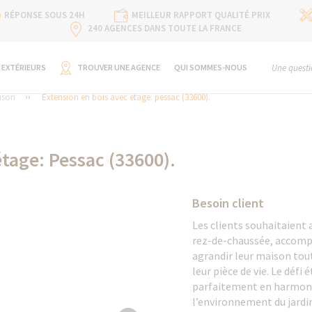
RÉPONSE SOUS 24H
MEILLEUR RAPPORT QUALITÉ PRIX
240 AGENCES DANS TOUTE LA FRANCE
 EXTÉRIEURS
TROUVER UNE AGENCE
QUI SOMMES-NOUS
Une questi
ison
Extension en bois avec étage: pessac (33600).
étage: Pessac (33600).
Besoin client
Les clients souhaitaien
rez-de-chaussée, accompa
agrandir leur maison tou
leur pièce de vie. Le défi
parfaitement en harmonie
l’environnement du jardi