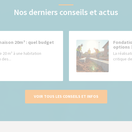
Nos derniers conseils et actus
maison 20m² : quel budget
Fondatio
options 
e 20 m² à une habitation
La réalisat
 des...
critique de
VOIR TOUS LES CONSEILS ET INFOS