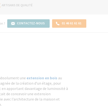
ARTISANS DE QUALITÉ
CONTACTEZ-NOUS
01 46 61 61 61
on ?
t absolument une
extension en bois
au
gnée de la création d’un étage, pour
t en apportant davantage de luminosité à
 était de concevoir une extension
 avec l’architecture de la maison et
n.