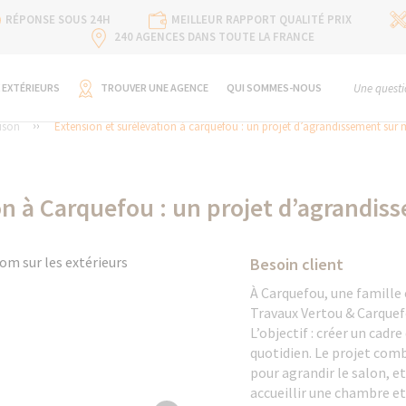
RÉPONSE SOUS 24H
MEILLEUR RAPPORT QUALITÉ PRIX
240 AGENCES DANS TOUTE LA FRANCE
 EXTÉRIEURS
TROUVER UNE AGENCE
QUI SOMMES-NOUS
Une questi
ison
Extension et surélévation à carquefou : un projet d’agrandissement sur
on à Carquefou : un projet d’agrandi
Besoin client
À Carquefou, une famille 
Travaux Vertou & Carque
L’objectif : créer un cadre
quotidien. Le projet com
pour agrandir le salon, e
accueillir une chambre e