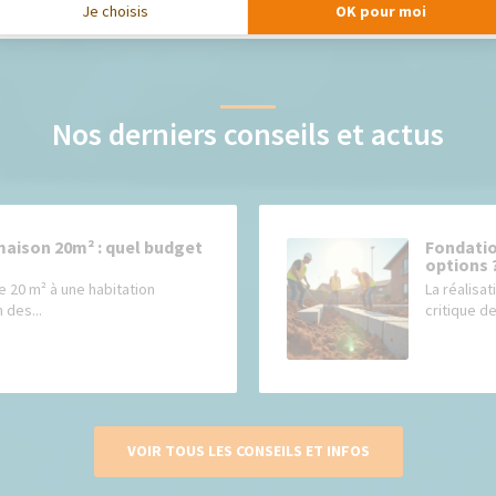
Je choisis
OK pour moi
Nos derniers conseils et actus
maison 20m² : quel budget
Fondatio
options 
e 20 m² à une habitation
La réalisat
 des...
critique de
VOIR TOUS LES CONSEILS ET INFOS