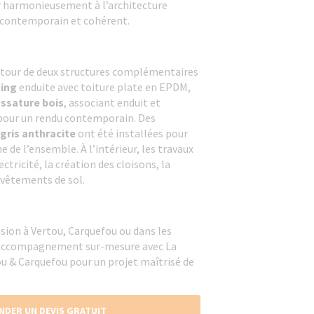
r harmonieusement à l’architecture
t contemporain et cohérent.
 autour de deux structures complémentaires
aing
enduite avec toiture plate en EPDM,
ossature bois
, associant enduit et
pour un rendu contemporain. Des
gris anthracite
ont été installées pour
 de l’ensemble. À l’intérieur, les travaux
lectricité, la création des cloisons, la
evêtements de sol.
sion à Vertou, Carquefou ou dans les
n accompagnement sur-mesure avec La
u & Carquefou pour un projet maîtrisé de
NDER UN DEVIS GRATUIT