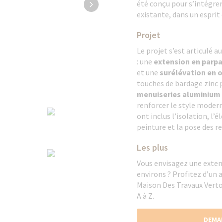
été conçu pour s’intégre
existante, dans un espri
Projet
Le projet s’est articulé
: une
extension en parp
et une
surélévation en 
touches de bardage zinc 
menuiseries aluminium 
renforcer le style moderne
ont inclus l’isolation, l’é
peinture et la pose des r
Les plus
Vous envisagez une exten
environs ? Profitez d’u
Maison Des Travaux Verto
A à Z.
DEMA