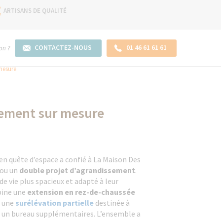
ARTISANS DE QUALITÉ
CONTACTEZ-NOUS
01 46 61 61 61
on ?
 mesure
ssement sur mesure
en quête d’espace a confié à La Maison Des
fou un
double projet d’agrandissement
.
 de vie plus spacieux et adapté à leur
bine une
extension en rez-de-chaussée
t une
surélévation partielle
destinée à
t un bureau supplémentaires. L’ensemble a