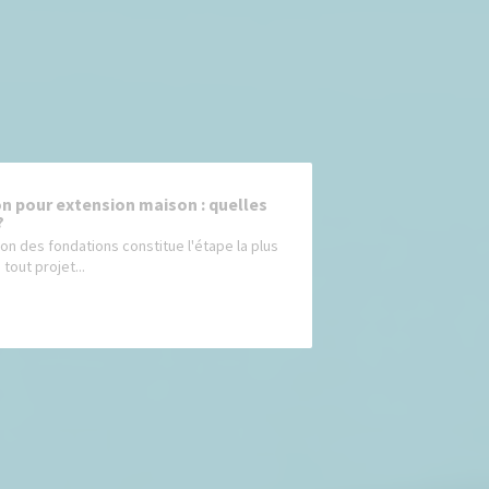
n pour extension maison : quelles
?
ion des fondations constitue l'étape la plus
 tout projet...