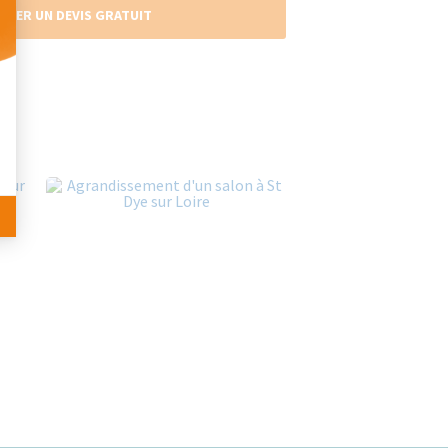
NDER UN DEVIS GRATUIT
 Personnalisez vos Options