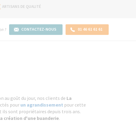
ARTISANS DE QUALITÉ
CONTACTEZ-NOUS
01 46 61 61 61
on ?
 au goût du jour, nos clients de
La
ctés pour
un agrandissement
pour cette
 ils sont propriétaires depuis trois ans.
la création d'une buanderie
.