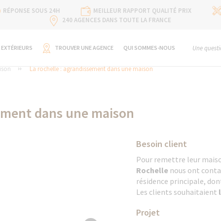
RÉPONSE SOUS 24H
MEILLEUR RAPPORT QUALITÉ PRIX
240 AGENCES DANS TOUTE LA FRANCE
 EXTÉRIEURS
TROUVER UNE AGENCE
QUI SOMMES-NOUS
Une questi
ison
La rochelle : agrandissement dans une maison
sement dans une maison
Besoin client
Pour remettre leur maison
Rochelle
nous ont conta
résidence principale, dont
Les clients souhaitaient
Projet