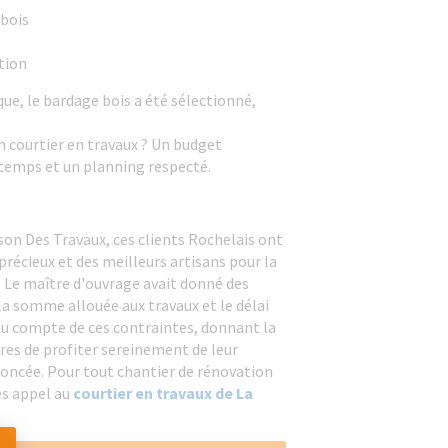
 bois
tion
ue, le bardage bois a été sélectionné,
.
n courtier en travaux ? Un budget
 temps et un planning respecté.
son Des Travaux, ces clients Rochelais ont
précieux et des meilleurs artisans pour la
t. Le maître d'ouvrage avait donné des
la somme allouée aux travaux et le délai
enu compte de ces contraintes, donnant la
ires de profiter sereinement de leur
noncée. Pour tout chantier de rénovation
s appel au
courtier en travaux de La