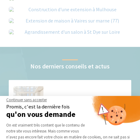
Nos derniers conseils et actus
Continuer sans accepter
Promis, c'est la dernière fois
qu'on vous demande
Plateforme de Gestion du Consentement 
Prix extension de maison 20m² : quel budget
On est vraiment très content que le contenu de
prévoir ?
notre site vous intéresse. Mais comme vous
L'ajout d'une surface de 20 m² à une habitation existante
Axeptio consent
n'avez pas encore fait votre choix en matière de cookies, on ne sait pas si