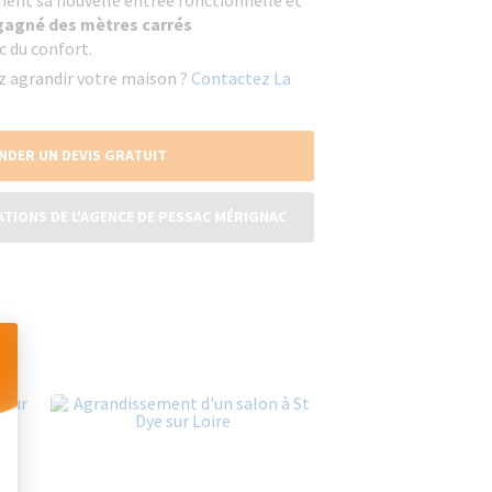
ment sa nouvelle entrée fonctionnelle et
gagné des mètres carrés
c du confort.
ez agrandir votre maison ?
Contactez La
NDER UN DEVIS GRATUIT
ATIONS DE L'AGENCE DE PESSAC MÉRIGNAC
 Personnalisez vos Options