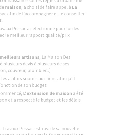
 connaissance sur les règles d'urbanisme
 de maison
, a choisi de faire appel à
La
sac afin de l'accompagner et le conseiller
t.
avaux Pessac a sélectionné pour lui des
ec le meilleur rapport qualité/prix.
 meilleurs artisans
, La Maison Des
plusieurs devis à plusieurs de ses
n, couvreur, plombier...).
les a alors soumis au client afin qu'il
 fonction de son budget.
u commencé,
L'extension de maison
a été
ison et a respecté le budget et les délais
s Travaux Pessac est ravi de sa nouvelle