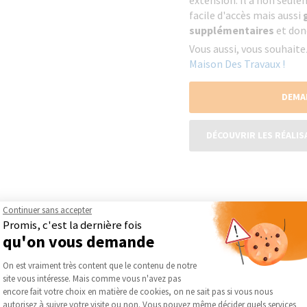
extension. Il a non seule
facile d'accès mais aussi
supplémentaires
et don
Vous aussi, vous souhait
Maison Des Travaux !
DEMA
DÉCOUVRIR LES RÉALIS
Continuer sans accepter
Promis, c'est la dernière fois
qu'on vous demande
Plateforme de Gestion du Consentement :
On est vraiment très content que le contenu de notre
site vous intéresse. Mais comme vous n'avez pas
Axeptio consent
encore fait votre choix en matière de cookies, on ne sait pas si vous nous
autorisez à suivre votre visite ou non. Vous pouvez même décider quels services