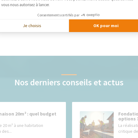
vous nous autorisez à lancer.
Consentements certifiés par
Je choisis
OK pour moi
Nos derniers conseils et actus
maison 20m² : quel budget
Fondatio
options 
e 20 m² à une habitation
La réalisat
 des...
critique de