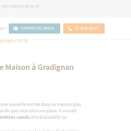
ARTISANS DE QUALITÉ
CONTACTEZ-NOUS
01 46 61 61 61
on ?
 gradignan (33170)
ne Maison à Gradignan
r une nouvelle entrée dans sa maison plus
accès que celle alors en place. Il voulait
 mètres carrés
afin d'accueillir sa