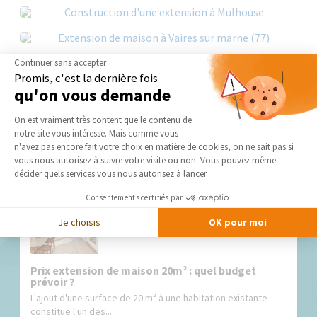
Continuer sans accepter
Promis, c'est la dernière fois
qu'on vous demande
Plateforme de Gestion du Consentement 
On est vraiment très content que le contenu de
notre site vous intéresse. Mais comme vous
Nos derniers conseils et actus
Axeptio consent
n'avez pas encore fait votre choix en matière de cookies, on ne sait pas si
vous nous autorisez à suivre votre visite ou non. Vous pouvez même
décider quels services vous nous autorisez à lancer.
Consentements certifiés par
Je choisis
OK pour moi
Prix extension de maison 20m² : quel budget
prévoir ?
L'ajout d'une surface de 20 m² à une habitation existante
constitue l'un des...