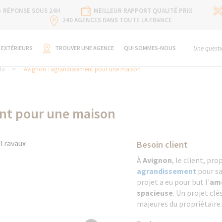
RÉPONSE SOUS 24H
MEILLEUR RAPPORT QUALITÉ PRIX
240 AGENCES DANS TOUTE LA FRANCE
 EXTÉRIEURS
TROUVER UNE AGENCE
QUI SOMMES-NOUS
Une questi
da
Avignon : agrandissement pour une maison
nt pour une maison
Besoin client
À
Avignon
, le client, pro
agrandissement
pour sa
projet a eu pour but l'
amé
spacieuse
. Un projet cl
majeures du propriétaire.