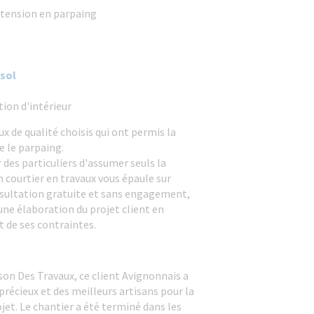
xtension en parpaing
sol
on d'intérieur
x de qualité choisis qui ont permis la
e le parpaing.
ur des particuliers d'assumer seuls la
n courtier en travaux vous épaule sur
nsultation gratuite et sans engagement,
une élaboration du projet client en
t de ses contraintes.
son Des Travaux, ce client Avignonnais a
précieux et des meilleurs artisans pour la
jet. Le chantier a été terminé dans les