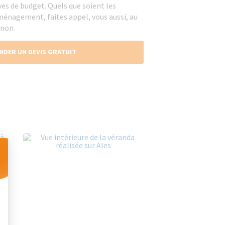
ves de budget. Quels que soient les
ménagement, faites appel, vous aussi, au
gnon.
NDER UN DEVIS GRATUIT
 Personnalisez vos Options