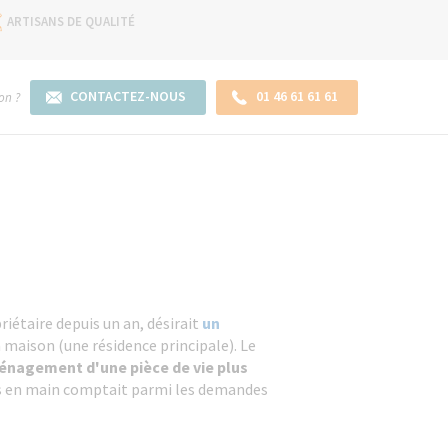
ARTISANS DE QUALITÉ
CONTACTEZ-NOUS
01 46 61 61 61
on ?
priétaire depuis un an, désirait
un
 maison (une résidence principale). Le
nagement d'une pièce de vie plus
és en main comptait parmi les demandes