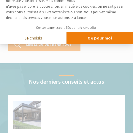
notre site vous intéresse. Mais comme vous
Axeptio consent
La construction d’une véranda représente l’une des solutions
n'avez pas encore fait votre choix en matière de cookies, on ne sait pas si
possibles en matière d’extension de maison. Réputée pour sa
vous nous autorisez à suivre votre visite ou non. Vous pouvez même
luminosité, elle confère à votre habitation un confort et de l’espace
décider quels services vous nous autorisez à lancer.
supplémentaire. Qu’est-ce qu’implique la réalisation d’un tel projet ?
Consentements certifiés par
C’est à cette question que La Maison des...
Je choisis
OK pour moi
LIRE LE GUIDE THÉMATIQUE
Nos derniers conseils et actus