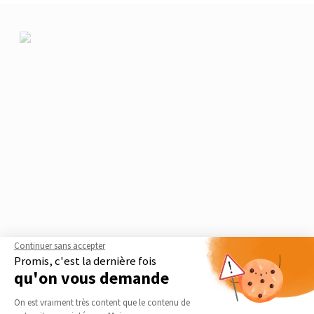
Continuer sans accepter
Promis, c'est la dernière fois
qu'on vous demande
Le guide thématique
Plateforme de Gestion du Consentement 
On est vraiment très content que le contenu de
Construction de véranda