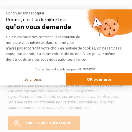
Continuer sans accepter
Promis, c'est la dernière fois
qu'on vous demande
Plateforme de Gestion du Consentement 
On est vraiment très content que le contenu de
notre site vous intéresse. Mais comme vous
Axeptio consent
n'avez pas encore fait votre choix en matière de cookies, on ne sait pas si
vous nous autorisez à suivre votre visite ou non. Vous pouvez même
décider quels services vous nous autorisez à lancer.
Consentements certifiés par
Le guide thématique
Surélévation de maison
Je choisis
OK pour moi
La surélévation de maison figure parmi les options possibles lorsque
l’on envisage une extension de maison. Elle permet un
agrandissement par le haut, en cas de surface insuffisante au sol.
Mais elle reste conditionnée par certains paramètres. D’autres
solutions sont la construction d’une véranda ou...
LIRE LE GUIDE THÉMATIQUE