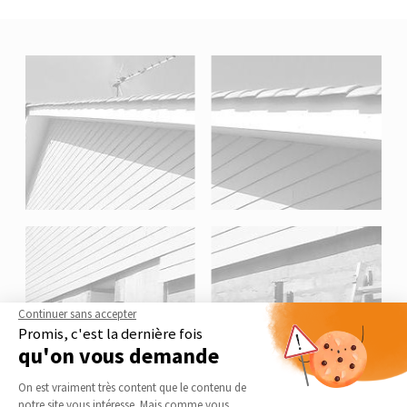
Continuer sans accepter
Promis, c'est la dernière fois
qu'on vous demande
Plateforme de Gestion du Consentement 
On est vraiment très content que le contenu de
notre site vous intéresse. Mais comme vous