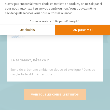
Axeptio consent
n'avez pas encore fait votre choix en matière de cookies, on ne sait pas si
vous nous autorisez à suivre votre visite ou non. Vous pouvez même
Si on l'utilisait il y a quelques années encore pour dissimuler
décider quels services vous nous autorisez à lancer.
les câbles...
Consentements certifiés par
Je choisis
OK pour moi
Le tadelakt, kézako ?
Envie de créer une ambiance douce et exotique ? Dans ce
cas, le tadelakt mérite toute...
VOIR TOUS LES CONSEILS ET INFOS