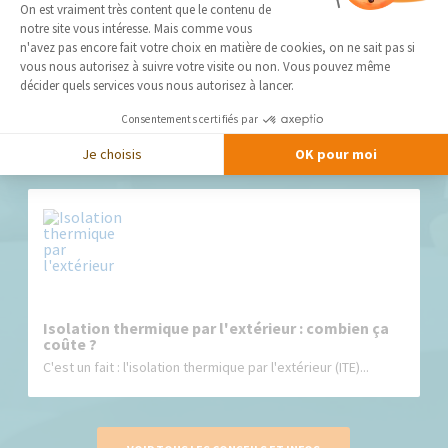
Plateforme de Gestion du Consentement 
On est vraiment très content que le contenu de
notre site vous intéresse. Mais comme vous
Axeptio consent
n'avez pas encore fait votre choix en matière de cookies, on ne sait pas si
vous nous autorisez à suivre votre visite ou non. Vous pouvez même
Quel est le meilleur isolant thermique pour une
décider quels services vous nous autorisez à lancer.
maison
Vous êtes à la recherche d’un isolant thermique pour votre
Consentements certifiés par
maison...
Je choisis
OK pour moi
Isolation thermique par l'extérieur : combien ça
coûte ?
C'est un fait : l'isolation thermique par l'extérieur (ITE)...