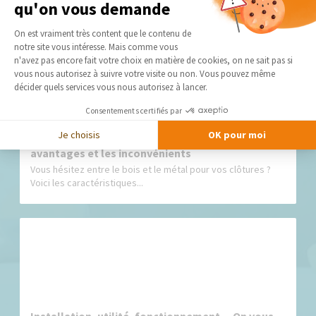
qu'on vous demande
Nos derniers conseils et actus
Plateforme de Gestion du Consentement 
On est vraiment très content que le contenu de
notre site vous intéresse. Mais comme vous
Axeptio consent
n'avez pas encore fait votre choix en matière de cookies, on ne sait pas si
vous nous autorisez à suivre votre visite ou non. Vous pouvez même
décider quels services vous nous autorisez à lancer.
Consentements certifiés par
Je choisis
OK pour moi
Clôtures en bois ou en métal : comparer les
avantages et les inconvénients
Vous hésitez entre le bois et le métal pour vos clôtures ?
Voici les caractéristiques...