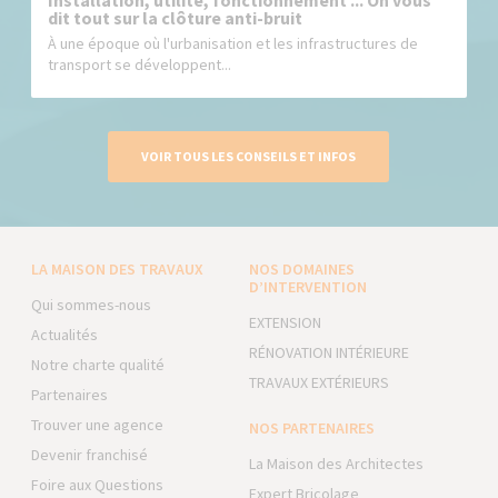
Installation, utilité, fonctionnement ... On vous
dit tout sur la clôture anti-bruit
À une époque où l'urbanisation et les infrastructures de
transport se développent...
VOIR TOUS LES CONSEILS ET INFOS
LA MAISON DES TRAVAUX
NOS DOMAINES
D’INTERVENTION
Qui sommes-nous
EXTENSION
Actualités
RÉNOVATION INTÉRIEURE
Notre charte qualité
TRAVAUX EXTÉRIEURS
Partenaires
Trouver une agence
NOS PARTENAIRES
Devenir franchisé
La Maison des Architectes
Foire aux Questions
Expert Bricolage