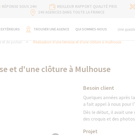
RÉPONSE SOUS 24H
MEILLEUR RAPPORT QUALITÉ PRIX
240 AGENCES DANS TOUTE LA FRANCE
 EXTÉRIEURS
TROUVER UNE AGENCE
QUI SOMMES-NOUS
Une questi
 et de portail
Réalisation d'une terrasse et d'une clôture à mulhouse
sse et d'une clôture à Mulhouse
Besoin client
Quelques années après l
a fait appel à nous pour l’
Dès le début, il avait une 
des croquis et des photos,
Projet