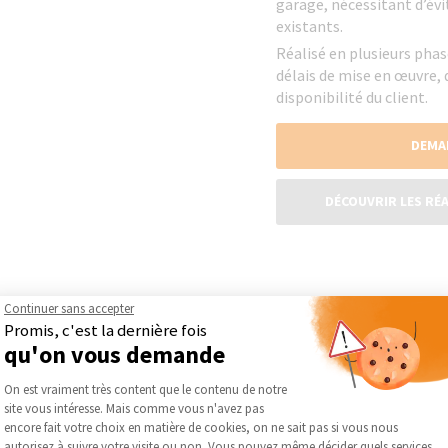
garage, nécessitant d’évi
existants.
Réalisé en plusieurs phas
délais de mise en œuvre, 
disponibilité du client.
DEMA
DÉCOUVRIR LES RÉA
Continuer sans accepter
Promis, c'est la dernière fois
qu'on vous demande
Plateforme de Gestion du Consentement :
On est vraiment très content que le contenu de notre
site vous intéresse. Mais comme vous n'avez pas
Axeptio consent
encore fait votre choix en matière de cookies, on ne sait pas si vous nous
autorisez à suivre votre visite ou non. Vous pouvez même décider quels services