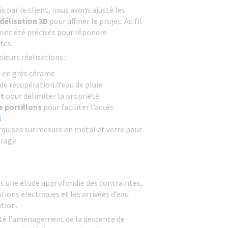
is par le client, nous avons ajusté les
élisation 3D
pour affiner le projet. Au fil
 ont été précisés pour répondre
tes.
ieurs réalisations :
e
en grès cérame
de récupération d’eau de pluie
et
pour délimiter la propriété
e portillons
pour faciliter l’accès
l
rquises sur mesure en métal et verre pour
arage
ès une étude approfondie des contraintes,
ons électriques et les arrivées d’eau
ation.
 été l’aménagement de la descente de