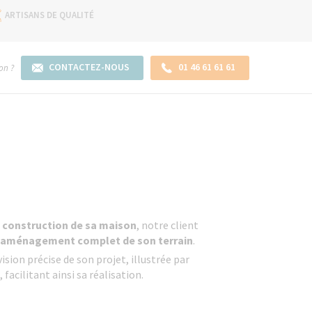
ARTISANS DE QUALITÉ
CONTACTEZ-NOUS
01 46 61 61 61
on ?
a
construction de sa maison
, notre client
aménagement complet de son terrain
.
vision précise de son projet, illustrée par
 facilitant ainsi sa réalisation.