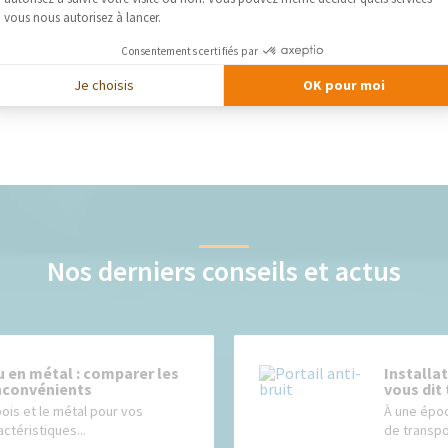
vous nous autorisez à lancer.
Consentements certifiés par
Je choisis
OK pour moi
Nos derniers conseils et actus
u en métal : comparer les
Installat
inconvénients
vous dit 
bois et le métal pour vos
À une époq
actéristiques...
de transpo