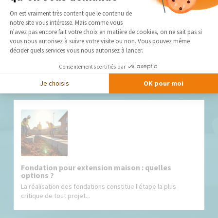
Plateforme de Gestion du Consentement 
On est vraiment très content que le contenu de
notre site vous intéresse. Mais comme vous
Axeptio consent
n'avez pas encore fait votre choix en matière de cookies, on ne sait pas si
vous nous autorisez à suivre votre visite ou non. Vous pouvez même
Prix extension de maison 20m² : quel budget
décider quels services vous nous autorisez à lancer.
prévoir ?
L'ajout d'une surface de 20 m² à une habitation existante
Consentements certifiés par
constitue l'un des...
Je choisis
OK pour moi
Fondation pour extension maison : quelles
options ?
La réalisation des fondations constitue l'étape la plus
critique de tout projet...