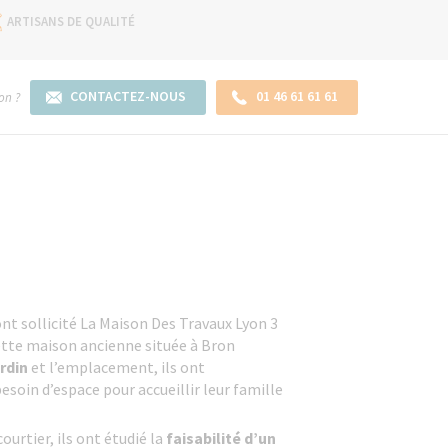
ARTISANS DE QUALITÉ
CONTACTEZ-NOUS
01 46 61 61 61
on ?
ont sollicité La Maison Des Travaux Lyon 3
cette maison ancienne située à Bron
ardin
et l’emplacement, ils ont
esoin d’espace pour accueillir leur famille
ourtier, ils ont étudié la
faisabilité d’un