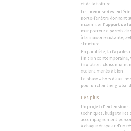
et de la toiture.
Les
menuiseries extéri
porte-fenêtre donnant sur
maximiser l’
apport de l
mur porteur a permis de
à la maison existante, se
structure.
En parallèle, la
façade
a 
finition contemporaine, t
(isolation, cloisonnement
étaient menés à bien.
La phase « hors d’eau, hor
pour un chantier global d
Les plus
Un
projet d’extension
so
techniques, budgétaires e
accompagnement personnal
à chaque étape et d’un ré