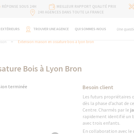
RÉPONSE SOUS 24H
MEILLEUR RAPPORT QUALITÉ PRIX
240 AGENCES DANS TOUTE LA FRANCE
 EXTÉRIEURS
TROUVER UNE AGENCE
QUI SOMMES-NOUS
Une questi
ison
Extension maison en ossature bois à lyon bron
sature Bois à Lyon Bron
Besoin client
Les futurs propriétaires 
dès la phase d’achat de 
Centre. Charmés par le
j
rapidement identifié un b
avec trois enfants.
En collaboration avec le c