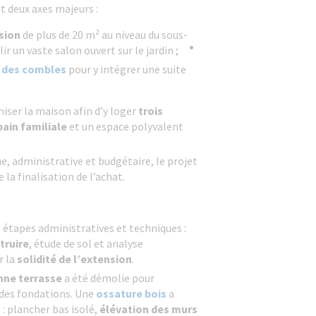
t deux axes majeurs :
sion
de plus de 20 m² au niveau du sous-
ir un vaste salon ouvert sur le jardin ;
 des combles
pour y intégrer une suite
niser la maison afin d’y loger
trois
bain familiale
et un espace polyvalent
e, administrative et budgétaire, le projet
 la finalisation de l’achat.
s étapes administratives et techniques :
truire
, étude de sol et analyse
r la
solidité de l’extension
.
nne terrasse
a été démolie pour
 des fondations. Une
ossature bois
a
 : plancher bas isolé,
élévation des murs