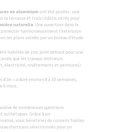
eures en aluminium
ont été posées : une
 la terrasse et trois châssis vitrés pour
umière naturelle
. Une ouverture dans le
 connecter harmonieusement l’extension
lon les plans validés par un bureau d’étude
été habillée de zinc joint debout pour une
andis que les travaux intérieurs
, électricité, revêtements et peintures)
s d’air » a duré environ 8 à 10 semaines,
e 6 mois.
ulève de nombreuses questions
t esthétiques. Grâce à un
isé, vous bénéficiez de conseils fiables
seau d’artisans sélectionnés pour un