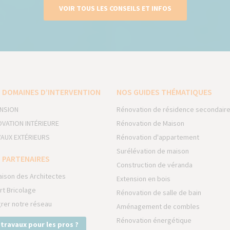
VOIR TOUS LES CONSEILS ET INFOS
 DOMAINES D’INTERVENTION
NOS GUIDES THÉMATIQUES
NSION
Rénovation de résidence secondair
VATION INTÉRIEURE
Rénovation de Maison
AUX EXTÉRIEURS
Rénovation d'appartement
Surélévation de maison
 PARTENAIRES
Construction de véranda
aison des Architectes
Extension en bois
rt Bricolage
Rénovation de salle de bain
grer notre réseau
Aménagement de combles
Rénovation énergétique
 travaux pour les pros ?