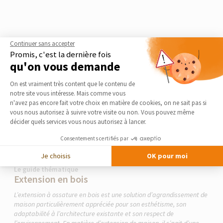
Continuer sans accepter
Promis, c'est la dernière fois
qu'on vous demande
Plateforme de Gestion du Consentement 
On est vraiment très content que le contenu de
notre site vous intéresse. Mais comme vous
Axeptio consent
n'avez pas encore fait votre choix en matière de cookies, on ne sait pas si
vous nous autorisez à suivre votre visite ou non. Vous pouvez même
décider quels services vous nous autorisez à lancer.
Consentements certifiés par
Je choisis
OK pour moi
Le guide thématique
Extension en bois
L’extension à ossature en bois est une solution d’agrandissement de
maison particulièrement appréciée pour son esthétisme, son
adaptabilité à l’architecture existante et son respect de