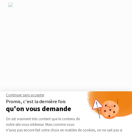
Continuer sans accepter
Promis, c'est la dernière fois
qu'on vous demande
Le guide thématique
Plateforme de Gestion du Consentement 
Rénovation d'appartement
On est vraiment très content que le contenu de
notre site vous intéresse. Mais comme vous
En matière de rénovation d’appartement, l’enjeu majeur sera de
Axeptio consent
n'avez pas encore fait votre choix en matière de cookies, on ne sait pas si