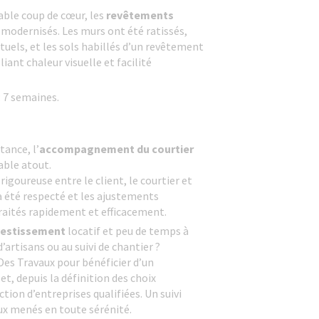
table coup de cœur, les
revêtements
 modernisés. Les murs ont été ratissés,
tuels, et les sols habillés d’un revêtement
iant chaleur visuelle et facilité
: 7 semaines.
tance, l’
accompagnement du courtier
able atout.
igoureuse entre le client, le courtier et
 a été respecté et les ajustements
traités rapidement et efficacement.
nvestissement
locatif et peu de temps à
’artisans ou au suivi de chantier ?
Des Travaux pour bénéficier d’un
 depuis la définition des choix
ction d’entreprises qualifiées. Un suivi
ux menés en toute sérénité.