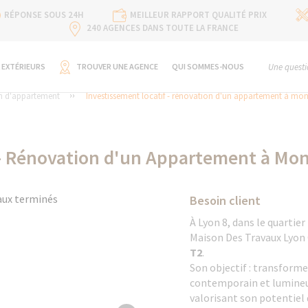
RÉPONSE SOUS 24H
MEILLEUR RAPPORT QUALITÉ PRIX
240 AGENCES DANS TOUTE LA FRANCE
 EXTÉRIEURS
TROUVER UNE AGENCE
QUI SOMMES-NOUS
Une questi
n d'appartement
Investissement locatif - rénovation d'un appartement à monp
- Rénovation d'un Appartement à Monp
Besoin client
À Lyon 8, dans le quartier 
Maison Des Travaux Lyon C
T2
.
Son objectif : transforme
contemporain et lumineux
valorisant son potentiel 