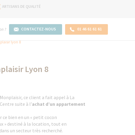
ARTISANS DE QUALITÉ
CONTACTEZ-NOUS
01 46 61 61 61
on ?
laisir lyon 8
laisir Lyon 8
Monplaisir, ce client a fait appel à La
entre suite à l’
achat d’un appartement
r ce bien en un « petit cocon
 » destiné à la location, tout en
dans un secteur très recherché.