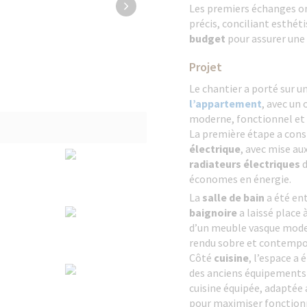
Les premiers échanges on
précis, conciliant esthét
budget
pour assurer une 
Projet
Le chantier a porté sur u
l’appartement
, avec un 
moderne, fonctionnel et
La première étape a consi
électrique
, avec mise a
radiateurs électriques
économes en énergie.
La
salle de bain
a été ent
baignoire
a laissé place 
d’un meuble vasque mode
rendu sobre et contempo
Côté
cuisine
, l’espace a
des anciens équipements 
cuisine équipée, adaptée 
pour maximiser fonctionn