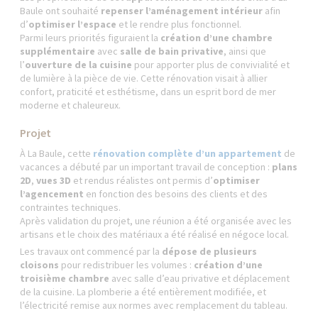
Baule ont souhaité
repenser l’aménagement intérieur
afin
d’
optimiser l’espace
et le rendre plus fonctionnel.
Parmi leurs priorités figuraient la
création d’une chambre
supplémentaire
avec
salle de bain privative
, ainsi que
l’
ouverture de la cuisine
pour apporter plus de convivialité et
de lumière à la pièce de vie. Cette rénovation visait à allier
confort, praticité et esthétisme, dans un esprit bord de mer
moderne et chaleureux.
Projet
À La Baule, cette
rénovation complète d’un appartement
de
vacances a débuté par un important travail de conception :
plans
2D
,
vues 3D
et rendus réalistes ont permis d’
optimiser
l’agencement
en fonction des besoins des clients et des
contraintes techniques.
Après validation du projet, une réunion a été organisée avec les
artisans et le choix des matériaux a été réalisé en négoce local.
Les travaux ont commencé par la
dépose de plusieurs
cloisons
pour redistribuer les volumes :
création d’une
troisième chambre
avec salle d’eau privative et déplacement
de la cuisine. La plomberie a été entièrement modifiée, et
l’électricité remise aux normes avec remplacement du tableau.