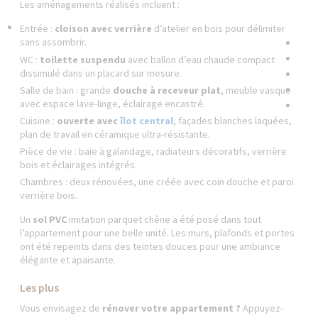
Les aménagements réalisés incluent :
Entrée :
cloison avec verrière
d’atelier en bois pour délimiter
sans assombrir.
WC :
toilette suspendu
avec ballon d’eau chaude compact
dissimulé dans un placard sur mesure.
Salle de bain : grande
douche à receveur plat
, meuble vasque
avec espace lave-linge, éclairage encastré.
Cuisine :
ouverte avec
îlot central
, façades blanches laquées,
plan de travail en céramique ultra-résistante.
Pièce de vie : baie à galandage, radiateurs décoratifs, verrière
bois et éclairages intégrés.
Chambres : deux rénovées, une créée avec coin douche et paroi
verrière bois.
Un
sol PVC
imitation parquet chêne a été posé dans tout
l’appartement pour une belle unité. Les murs, plafonds et portes
ont été repeints dans des teintes douces pour une ambiance
élégante et apaisante.
Les plus
Vous envisagez de
rénover votre appartement ?
Appuyez-