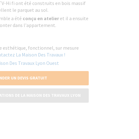
V-Hi fi ont été construits en bois massif
llent le parquet au sol.
mble a été
conçu en atelier
et il a ensuite
 monter dans l'appartement.
 esthétique, fonctionnel, sur mesure
tactez La Maison Des Travaux !
Maison Des Travaux Lyon Ouest
NDER UN DEVIS GRATUIT
ATIONS DE LA MAISON DES TRAVAUX LYON
UEST VAL DE SAÔNE