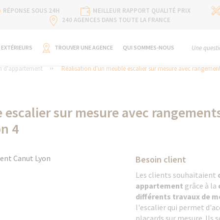
RÉPONSE SOUS 24H
MEILLEUR RAPPORT QUALITÉ PRIX
240 AGENCES DANS TOUTE LA FRANCE
 EXTÉRIEURS
TROUVER UNE AGENCE
QUI SOMMES-NOUS
Une questi
n d'appartement
Réalisation d'un meuble escalier sur mesure avec rangements
 escalier sur mesure avec rangements 
n 4
Besoin client
Les clients souhaitaient
appartement
grâce à la
différents travaux de m
l'escalier qui permet d'a
placards sur mesure. Ils 