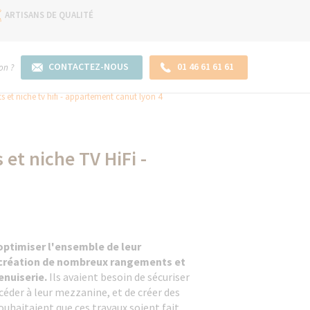
ARTISANS DE QUALITÉ
CONTACTEZ-NOUS
01 46 61 61 61
on ?
 et niche tv hifi - appartement canut lyon 4
et niche TV HiFi -
optimiser l'ensemble de leur
création de nombreux rangements et
enuiserie.
Ils avaient besoin de sécuriser
ccéder à leur mezzanine, et de créer des
souhaitaient que ces travaux soient fait