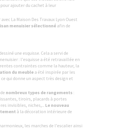
 pour ajouter du cachet à leur
ler avec La Maison Des Travaux Lyon Ouest
tisan menuisier sélectionné
afin de
essiné une esquisse. Cela a servi de
nuisier : l'esquisse a été retravaillée en
rentes contraintes comme la hauteur, la
éation du meuble
a été inspirée par les
" ce qui donne un aspect très design et
 de
nombreux types de rangements
:
issantes, tiroirs, placards à portes
es invisibles, niches,...
Le nouveau
aitement
à la décoration intérieure de
harmonieux, les marches de l'escalier ainsi