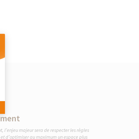
 Personnalisez vos Options
ement
 l’enjeu majeur sera de respecter les règles
en et d’optimiser au maximum un espace plus