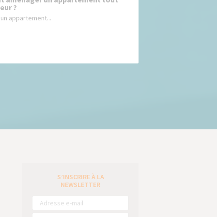
eur ?
un appartement...
S’INSCRIRE À LA
e
NEWSLETTER