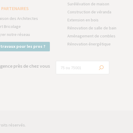
Surélévation de maison
 PARTENAIRES
Construction de véranda
aison des Architectes
Extension en bois
rt Bricolage
Rénovation de salle de bain
grer notre réseau
Aménagement de combles
Rénovation énergétique
 travaux pour les pros ?
gence près de chez vous
roits réservés.