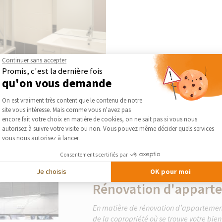
Continuer sans accepter
Promis, c'est la dernière fois
qu'on vous demande
Plateforme de Gestion du Consentement :
On est vraiment très content que le contenu de notre
site vous intéresse. Mais comme vous n'avez pas
Axeptio consent
encore fait votre choix en matière de cookies, on ne sait pas si vous nous
autorisez à suivre votre visite ou non. Vous pouvez même décider quels services
vous nous autorisez à lancer.
Consentements certifiés par
Je choisis
OK pour moi
Le guide thématique
Rénovation d'appart
En matière de rénovation d’appartement,
de la copropriété où se trouve votre bi