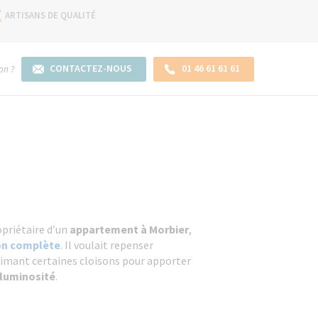
ARTISANS DE QUALITÉ
CONTACTEZ-NOUS
01 46 61 61 61
on ?
opriétaire d’un
appartement à Morbier
,
on complète
. Il voulait repenser
mant certaines cloisons pour apporter
 luminosité
.