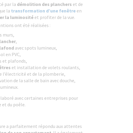
é par la
démolition des planchers
et de
que la
transformation d’une fenêtre
en
r la luminosité
et profiter de la vue.
ntions ont été réalisées :
s murs,
lancher
,
plafond
avec spots lumineux,
ol en PVC,
s et plafonds,
êtres
et installation de volets roulants,
 l’électricité et de la plomberie,
ation de la salle de bain avec douche,
lumineux.
llaboré avec certaines entreprises pour
e et du poêle.
re a parfaitement répondu aux attentes
ion de son appartement
. Il a également