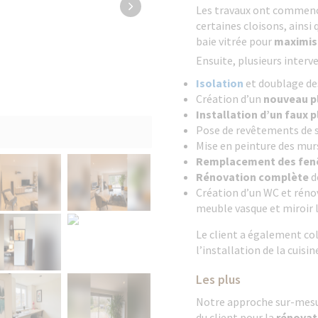
Les travaux ont commenc
certaines cloisons, ainsi 
baie vitrée pour
maximise
Ensuite, plusieurs interve
Isolation
et doublage de
Création d’un
nouveau p
Installation d’un faux 
Pose de revêtements de s
Mise en peinture des mur
Remplacement des fen
Rénovation complète
de
Création d’un WC et rénov
meuble vasque et miroir 
Le client a également co
l’installation de la cuisin
Les plus
Notre approche sur-mesu
du client pour la
rénovat