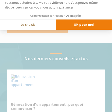
vous nous autorisez à suivre votre visite ou non. Vous pouvez même
d’optimiser au maximum un espace plus réduit que dans une
décider quels services vous nous autorisez à lancer.
maison. Quels sont les points clés de la réfection de votre logement ?
La Maison des Travaux les a synthétisés pour...
Consentements certifiés par
Je choisis
OK pour moi
LIRE LE GUIDE THÉMATIQUE
Nos derniers conseils et actus
Rénovation d'un appartement : par quoi
commencer ?