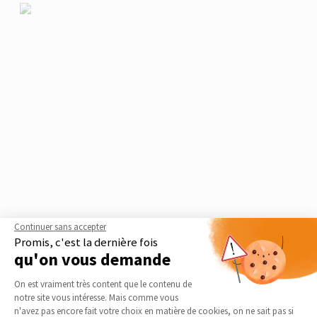
Continuer sans accepter
Promis, c'est la dernière fois
qu'on vous demande
Le guide thématique
Plateforme de Gestion du Consentement 
Rénovation d'appartement
On est vraiment très content que le contenu de
notre site vous intéresse. Mais comme vous
En matière de rénovation d’appartement, l’enjeu majeur sera de
Axeptio consent
n'avez pas encore fait votre choix en matière de cookies, on ne sait pas si
respecter les règles de la copropriété où se trouve votre bien et