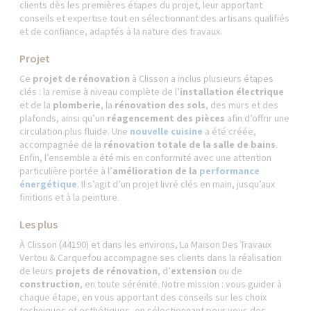
clients dès les premières étapes du projet, leur apportant
conseils et expertise tout en sélectionnant des artisans qualifiés
et de confiance, adaptés à la nature des travaux.
Projet
Ce
projet de rénovation
à Clisson a inclus plusieurs étapes
clés : la remise à niveau complète de l’
installation électrique
et de la
plomberie
, la
rénovation des sols
, des murs et des
plafonds, ainsi qu’un
réagencement des pièces
afin d’offrir une
circulation plus fluide. Une
nouvelle cuisine
a été créée,
accompagnée de la
rénovation totale de la salle de bains
.
Enfin, l’ensemble a été mis en conformité avec une attention
particulière portée à l’
amélioration de la
performance
énergétique
. Il s’agit d’un projet livré clés en main, jusqu’aux
finitions et à la peinture.
Les plus
À Clisson (44190) et dans les environs, La Maison Des Travaux
Vertou & Carquefou accompagne ses clients dans la réalisation
de leurs
projets de rénovation
, d’
extension
ou de
construction
, en toute sérénité. Notre mission : vous guider à
chaque étape, en vous apportant des conseils sur les choix
techniques et esthétiques, en sélectionnant pour vous des