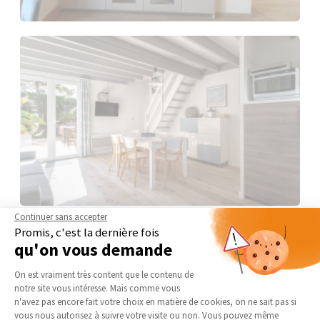
Continuer sans accepter
Promis, c'est la dernière fois
qu'on vous demande
Plateforme de Gestion du Consentement 
On est vraiment très content que le contenu de
notre site vous intéresse. Mais comme vous
Axeptio consent
n'avez pas encore fait votre choix en matière de cookies, on ne sait pas si
vous nous autorisez à suivre votre visite ou non. Vous pouvez même