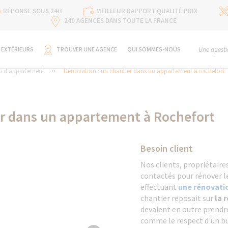
RÉPONSE SOUS 24H
MEILLEUR RAPPORT QUALITÉ PRIX
240 AGENCES DANS TOUTE LA FRANCE
 EXTÉRIEURS
TROUVER UNE AGENCE
QUI SOMMES-NOUS
Une questi
n d'appartement
Rénovation : un chantier dans un appartement à rochefort
er dans un appartement à Rochefort
Besoin client
Nos clients, propriétaire
contactés pour rénover 
effectuant
une rénovati
chantier reposait sur
la 
devaient en outre prendr
comme le respect d'un bu