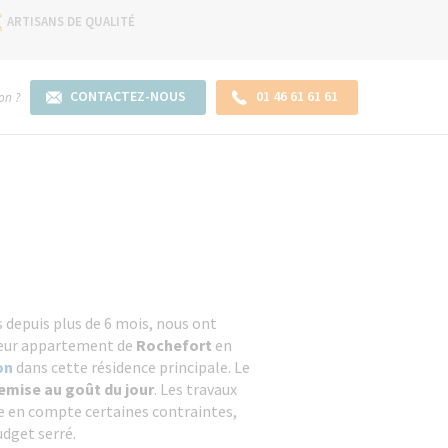
ARTISANS DE QUALITÉ
CONTACTEZ-NOUS
01 46 61 61 61
on ?
s depuis plus de 6 mois, nous ont
leur appartement de
Rochefort
en
on
dans cette résidence principale. Le
remise au goût du jour
. Les travaux
e en compte certaines contraintes,
dget serré.