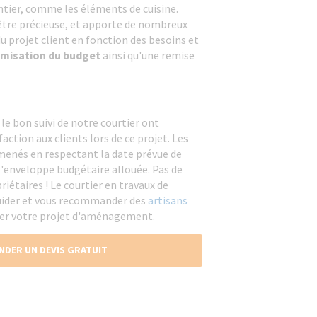
ntier, comme les éléments de cuisine.
 être précieuse, et apporte de nombreux
u projet client en fonction des besoins et
imisation du budget
ainsi qu'une remise
e bon suivi de notre courtier ont
ction aux clients lors de ce projet. Les
nés en respectant la date prévue de
l'enveloppe budgétaire allouée. Pas de
iétaires ! Le courtier en travaux de
uider et vous recommander des
artisans
ser votre projet d'aménagement.
NDER UN DEVIS GRATUIT