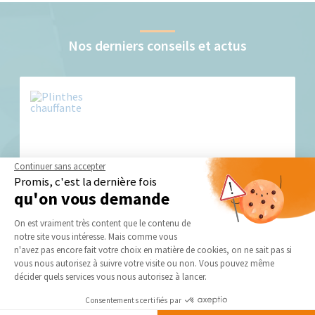
Nos derniers conseils et actus
Continuer sans accepter
Plinthes chauffantes : zoom sur les avantages et
Promis, c'est la dernière fois
les inconvénients
qu'on vous demande
La plinthe chauffante...
Plateforme de Gestion du Consentement 
On est vraiment très content que le contenu de
notre site vous intéresse. Mais comme vous
Axeptio consent
n'avez pas encore fait votre choix en matière de cookies, on ne sait pas si
vous nous autorisez à suivre votre visite ou non. Vous pouvez même
décider quels services vous nous autorisez à lancer.
Consentements certifiés par