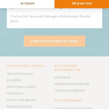
Je choisis
OK pour moi
Quel est le mode de chauffage le plus rentable ?
C'est un fait : le prix de l'énergie a littéralement flambé.
Dans...
VOIR TOUS LES CONSEILS ET INFOS
LA MAISON DES TRAVAUX
NOS DOMAINES
D’INTERVENTION
Qui sommes-nous
EXTENSION
Actualités
RÉNOVATION INTÉRIEURE
Notre charte qualité
TRAVAUX EXTÉRIEURS
Partenaires
Trouver une agence
NOS PARTENAIRES
Devenir franchisé
La Maison des Architectes