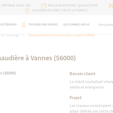
RÉPONSE SOUS 24H
MEILLEUR RAPPORT QUALITÉ PRIX
240 AGENCES DANS TOUTE LA FRANCE
 EXTÉRIEURS
TROUVER UNE AGENCE
QUI SOMMES-NOUS
Une questi
n de chauffage
Remplacement d'une chaudière à vannes (56000)
audière à Vannes (56000)
Besoin client
Le client souhaitait chan
vieille et energivore.
Projet
Les travaux consistaient 
place libérée par cette c