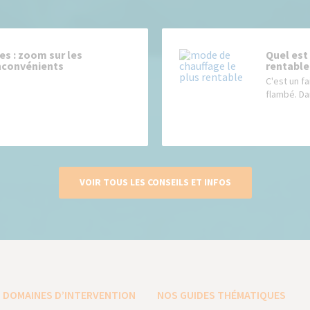
es : zoom sur les
Quel est
inconvénients
rentable
C'est un fa
flambé. Dan
VOIR TOUS LES CONSEILS ET INFOS
 DOMAINES D’INTERVENTION
NOS GUIDES THÉMATIQUES