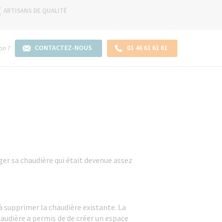
ARTISANS DE QUALITÉ
CONTACTEZ-NOUS
01 46 61 61 61
on ?
ger sa chaudière qui était devenue assez
à supprimer la chaudière existante. La
haudière a permis de de créer un espace