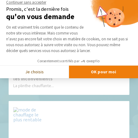
Continuer sans accepter
Promis, c'est la dernière fois
qu'on vous demande
Nos derniers conseils et actus
Plateforme de Gestion du Consentement 
On est vraiment très content que le contenu de
notre site vous intéresse. Mais comme vous
Axeptio consent
n'avez pas encore fait votre choix en matière de cookies, on ne sait pas si
vous nous autorisez à suivre votre visite ou non. Vous pouvez même
décider quels services vous nous autorisez à lancer.
Consentements certifiés par
Je choisis
OK pour moi
Plinthes chauffantes : zoom sur les avantages et
les inconvénients
La plinthe chauffante...