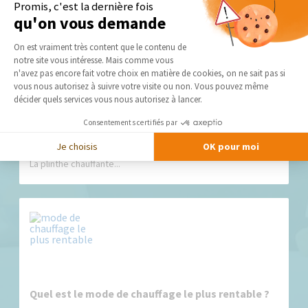
Promis, c'est la dernière fois
Nos derniers conseils et actus
qu'on vous demande
Plateforme de Gestion du Consentement 
On est vraiment très content que le contenu de
notre site vous intéresse. Mais comme vous
Axeptio consent
n'avez pas encore fait votre choix en matière de cookies, on ne sait pas si
vous nous autorisez à suivre votre visite ou non. Vous pouvez même
décider quels services vous nous autorisez à lancer.
Consentements certifiés par
Plinthes chauffantes : zoom sur les avantages et
Je choisis
OK pour moi
les inconvénients
La plinthe chauffante...
Quel est le mode de chauffage le plus rentable ?