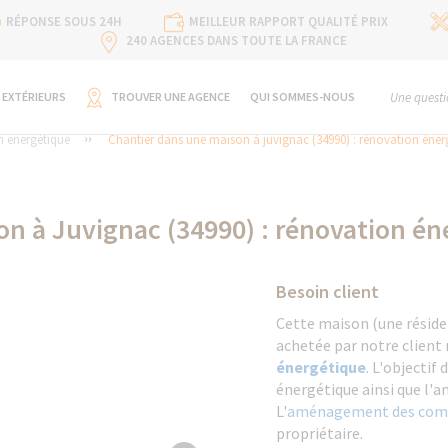
RÉPONSE SOUS 24H
MEILLEUR RAPPORT QUALITÉ PRIX
240 AGENCES DANS TOUTE LA FRANCE
 EXTÉRIEURS
TROUVER UNE AGENCE
QUI SOMMES-NOUS
Une questi
 energétique
Chantier dans une maison à juvignac (34990) : rénovation éner
n à Juvignac (34990) : rénovation én
Besoin client
Cette maison (une résiden
achetée par notre client
énergétique
. L'objectif 
énergétique ainsi que l'
L'
aménagement des com
propriétaire.