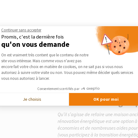
Continuer sans accepter
Promis, c'est la dernière fois
qu'on vous demande
Plateforme de Gestion du Consentement :
On est vraiment très content que le contenu de notre
site vous intéresse. Mais comme vous n'avez pas
Axeptio consent
encore fait votre choix en matière de cookies, on ne sait pas si vous nous
autorisez à suivre votre visite ou non. Vous pouvez même décider quels services
vous nous autorisez à lancer.
Consentements certifiés par
Le guide thématique
Je choisis
OK pour moi
Rénovation énergéti
Qu’il s’agisse de refaire une maison an
rénovation énergétique est une option à 
économies et de nombreuses aides pour 
(vous participez à la transition énergéti