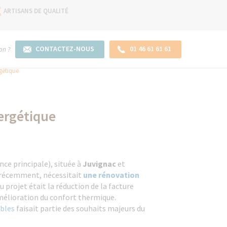
ARTISANS DE QUALITÉ
CONTACTEZ-NOUS
01 46 61 61 61
on ?
gétique
ergétique
ce principale), située à
Juvignac
et
 récemment, nécessitait
une rénovation
du projet était la réduction de la facture
amélioration du confort thermique.
bles
faisait partie des souhaits majeurs du