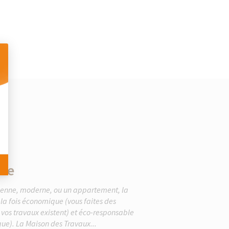
 Personnalisez vos Options
que
cienne, moderne, ou un appartement, la
la fois économique (vous faites des
vos travaux existent) et éco-responsable
que). La Maison des Travaux...